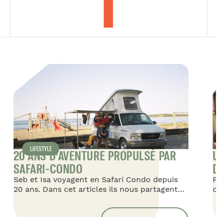
LIFESTYLE
20 ANS D’AVENTURE PROPULSÉ PAR
SAFARI-CONDO
Seb et Isa voyagent en Safari Condo depuis
P
20 ans. Dans cet articles ils nous partagent
c
leur histoire en véhicules Safari Condo en
C
commençant avec leur premier Safari 16'
d