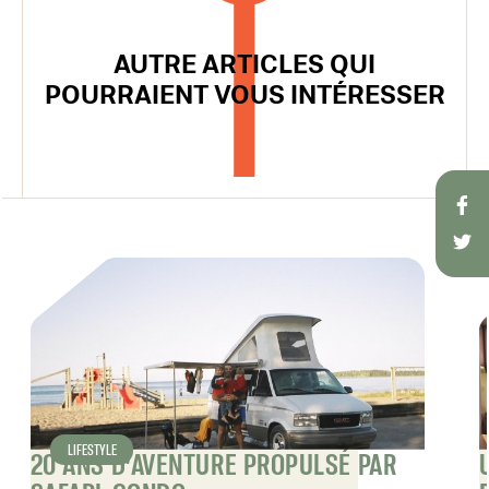
AUTRE ARTICLES QUI
POURRAIENT VOUS INTÉRESSER
LIFESTYLE
20 ANS D’AVENTURE PROPULSÉ PAR