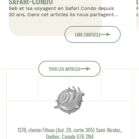
SAFARI-CONDO
Seb et Isa voyagent en Safari Condo depuis
P
20 ans. Dans cet articles ils nous partagent
c
leur histoire en véhicules Safari Condo en
C
commençant avec leur premier Safari 16'
d
dans lequel ils ont voyagé avec leur 2 enfants,
Q
LIRE L’ARTICLE
en passant par un Savana 20', pour enfin
g
revenir à un Savana 18' qui les accompagne
f
leurs plus récentes aventures en Amérique du
Sud.
TOUS LES ARTICLES
1378, chemin Filteau (Aut. 20, sortie 305) Saint-Nicolas,
Québec, Canada G7A 2N4